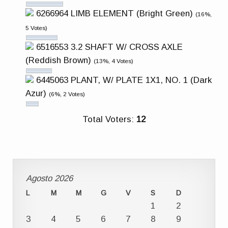
6266964 LIMB ELEMENT (Bright Green)
(16%,
5 Votes)
6516553 3.2 SHAFT W/ CROSS AXLE
(Reddish Brown)
(13%, 4 Votes)
6445063 PLANT, W/ PLATE 1X1, NO. 1 (Dark
Azur)
(6%, 2 Votes)
Total Voters:
12
Agosto 2026
L
M
M
G
V
S
D
1
2
3
4
5
6
7
8
9